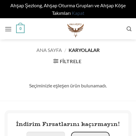
Ahşap Şezlong, Ahşap Oturma Grupları ve Ahşap Köşe
Takımları
Kapat
İçeriğe
0
atla
ANA SAYFA
/
KARYOLALAR
FILTRELE
Seçiminizle eşleşen ürün bulunamadı.
İndirim Fırsatlarını kaçırmayın!