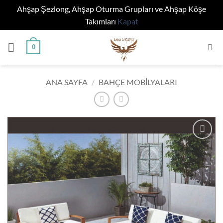
Ahşap Şezlong, Ahşap Oturma Grupları ve Ahşap Köşe
Takımları
Kapat
İçeriğe
0
atla
ANA SAYFA
/
BAHÇE MOBILYALARI
Add to
wishlist