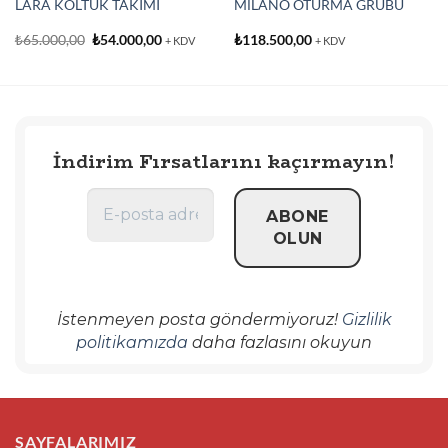
LARA KOLTUK TAKIMI
MİLANO OTURMA GRUBU
Orijinal
Şu
₺
65.000,00
₺
54.000,00
₺
118.500,00
+ KDV
+ KDV
fiyat:
andaki
₺65.000,00.
fiyat:
00.
₺54.000,00.
İndirim Fırsatlarını kaçırmayın!
İstenmeyen posta göndermiyoruz!
Gizlilik
politikamızda
daha fazlasını okuyun
SAYFALARIMIZ