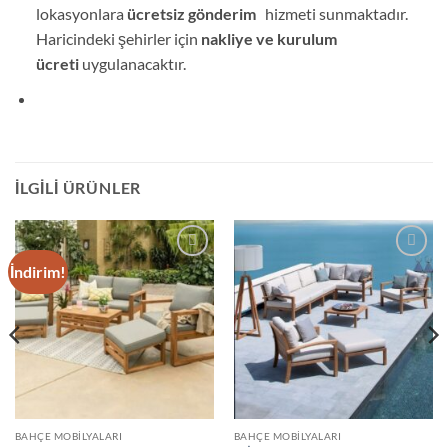
lokasyonlara
ücretsiz gönderim
hizmeti sunmaktadır.
Haricindeki şehirler için
nakliye ve kurulum
ücreti
uygulanacaktır.
İLGILI ÜRÜNLER
İndirim!
Add to
Add to
wishlist
wishlist
BAHÇE MOBILYALARI
BAHÇE MOBILYALARI