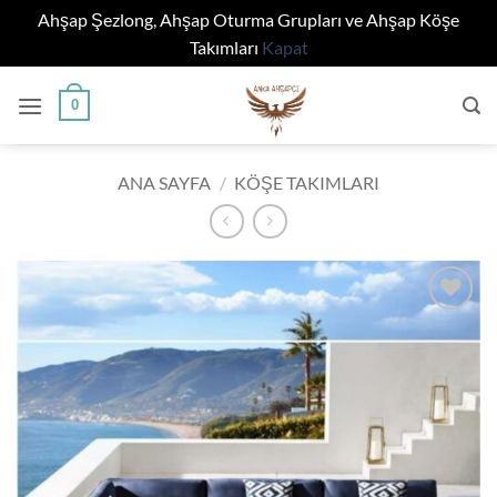
Ahşap Şezlong, Ahşap Oturma Grupları ve Ahşap Köşe
Takımları
Kapat
İçeriğe
0
atla
ANA SAYFA
/
KÖŞE TAKIMLARI
Add to
wishlist