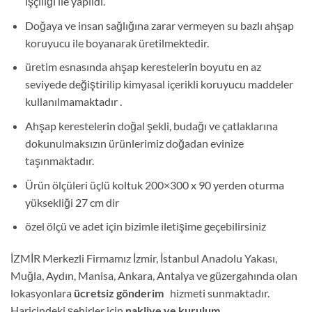
işçiliği ile yapıldı.
Doğaya ve insan sağlığına zarar vermeyen su bazlı ahşap
koruyucu ile boyanarak üretilmektedir.
üretim esnasında ahşap kerestelerin boyutu en az
seviyede değiştirilip kimyasal içerikli koruyucu maddeler
kullanılmamaktadır .
Ahşap kerestelerin doğal şekli, budağı ve çatlaklarına
dokunulmaksızın ürünlerimiz doğadan evinize
taşınmaktadır.
Ürün ölçüleri üçlü koltuk 200×300 x 90 yerden oturma
yüksekliği 27 cm dir
özel ölçü ve adet için bizimle iletişime geçebilirsiniz
İZMİR Merkezli Firmamız İzmir, İstanbul Anadolu Yakası,
Muğla, Aydın, Manisa, Ankara, Antalya ve güzergahında olan
lokasyonlara
ücretsiz gönderim
hizmeti sunmaktadır.
Haricindeki şehirler için
nakliye ve kurulum