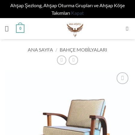
Ahşap Şezlong, Ahşap Oturma Grupları ve Ahşap Köşe
Takımları
Kapat
İçeriğe
0
atla
ANA SAYFA
/
BAHÇE MOBILYALARI
Add to
wishlist