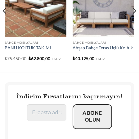
BAHÇE MOBILYALARI
BAHÇE MOBILYALARI
BANU KOLTUK TAKIMI
Ahşap Bahçe Teras Üçlü Koltuk
Orijinal
Şu
₺
75.450,00
₺
62.800,00
₺
40.125,00
+ KDV
+ KDV
fiyat:
andaki
₺75.450,00.
fiyat:
₺62.800,00.
İndirim Fırsatlarını kaçırmayın!