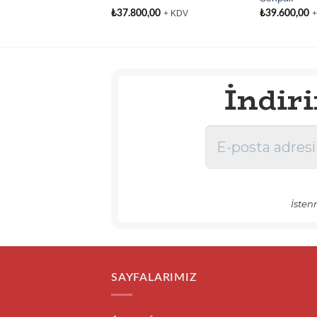
,00
₺
37.800,00
₺
39.600,00
+ KDV
+ KDV
+
İndir
İsten
SAYFALARIMIZ