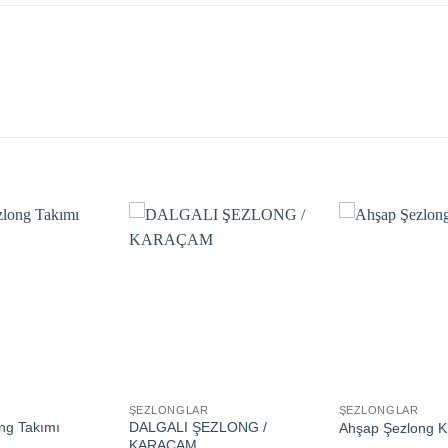
Add to
Add to
wishlist
wishlist
ŞEZLONGLAR
ŞEZLONGLAR
ng Takımı
DALGALI ŞEZLONG /
Ahşap Şezlong Kl
KARAÇAM