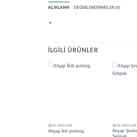
AÇIKLAMA
DEĞERLENDIRMELER (0)
İLGILI ÜRÜNLER
Add to
Add to
wishlist
wishlist
GLAR
ŞEZLONGLAR
ŞEZLONGLAR
Ahşap Şezlo
ŞEZLONG
Ahşap İkili şezlong
Sehpalı