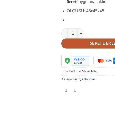
uygulanacaktır.
ücreti
ÖLÇÜSÜ: 45x45x45
ŞEZLONG SEHPASI 077 adet
SEPETE EKL
Stok kodu:
28565766878
Kategoriler:
Şezlonglar