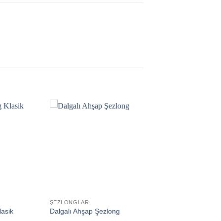
Add to
Add to
wishlist
wishlist
ŞEZLONGLAR
asik
Dalgalı Ahşap Şezlong