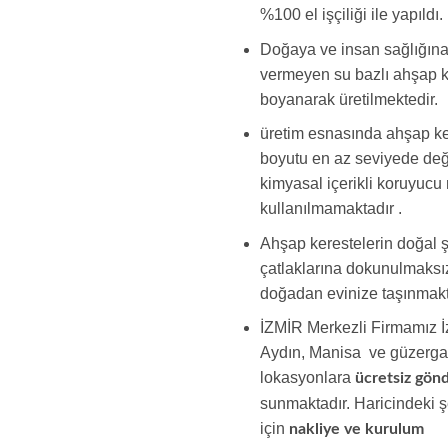
%100 el işçiliği ile yapıldı.
Doğaya ve insan sağlığına
vermeyen su bazlı ahşap k
boyanarak üretilmektedir.
üretim esnasında ahşap ke
boyutu en az seviyede değiş
kimyasal içerikli koruyucu
kullanılmamaktadır .
Ahşap kerestelerin doğal ş
çatlaklarına dokunulmaksız
doğadan evinize taşınmakt
İZMİR Merkezli Firmamız İz
Aydın, Manisa ve güzerga
lokasyonlara
ücretsiz gö
sunmaktadır. Haricindeki ş
için
nakliye ve kurulum