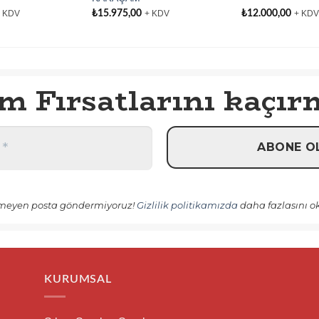
₺
15.975,00
₺
12.000,00
 KDV
+ KDV
+ KDV
im Fırsatlarını kaçır
meyen posta göndermiyoruz!
Gizlilik politikamızda
daha fazlasını 
KURUMSAL