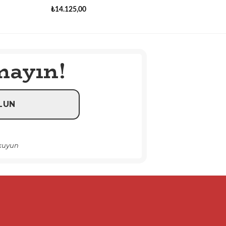
₺
14.125,00
mayın!
okuyun