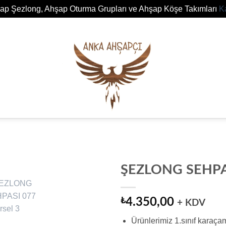
ap Şezlong, Ahşap Oturma Grupları ve Ahşap Köşe Takımları
K
ŞEZLONG SEHPA
Add to
wishlist
₺
4.350,00
+ KDV
Ürünlerimiz 1.sınıf karaça