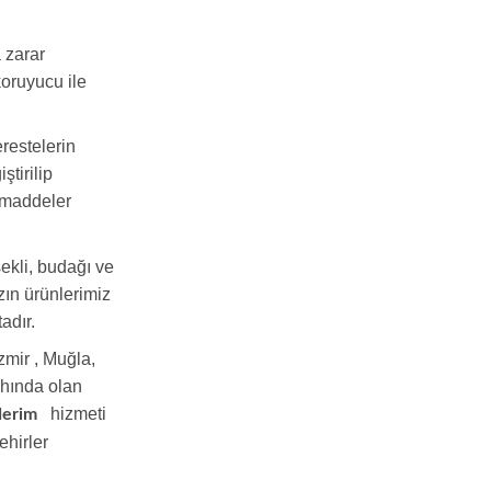
 zarar
oruyucu ile
restelerin
tirilip
 maddeler
ekli, budağı ve
ın ürünlerimiz
adır.
mir , Muğla,
hında olan
hizmeti
nderim
ehirler