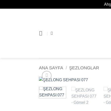
Ahş
İçeriğe
atla
ANA SAYFA
/
ŞEZLONGLAR