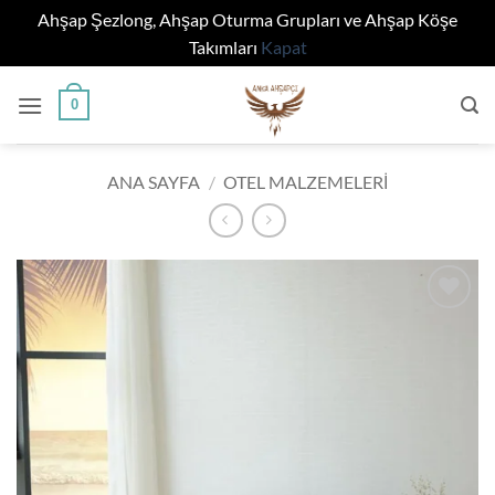
Ahşap Şezlong, Ahşap Oturma Grupları ve Ahşap Köşe
Takımları
Kapat
İçeriğe
0
atla
ANA SAYFA
/
OTEL MALZEMELERI
Add to
wishlist