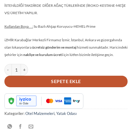
İSTENİLDİĞİ TAKDİRDE DİĞER AĞAÇ TÜRLERİNDE (İROKO-KESTANE-MEŞE
VS) ÜRETİM YAPILIR.
Kullanılan Boya :
Su Bazlı Ahşap Koruyucu-HEMEL-Prime
iZMİR Karabağlar Merkezli Firmamız İzmir, İstanbul, Ankara ve güzergahında
olan lokasyonlara
ücretsiz gönderim ve montaj
hizmeti sunmaktadır. Haricindeki
şehirler için
nakliye ve kurulum ücreti
için lütfen bizimle iletişime geçin.
AHŞAP JAPON KARYOLA adet
SEPETE EKLE
Kategoriler:
Otel Malzemeleri
,
Yatak Odası