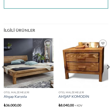
İLGILI ÜRÜNLER
Add to
Add to
wishlist
wishlist
OTEL MALZEMELERI
OTEL MALZEMELERI
Ahşap Karyola
AHŞAP KOMODİN
₺
36.000,00
₺
8.040,00
+ KDV