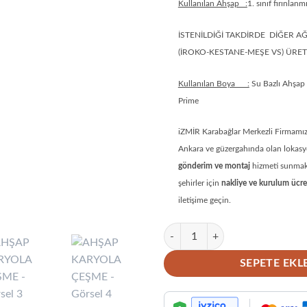
Kullanılan Ahşap :
1. sınıf fırınlan
İSTENİLDİĞİ TAKDİRDE DİĞER A
(İROKO-KESTANE-MEŞE VS) ÜRETİ
Kullanılan Boya :
Su Bazlı Ahşa
Prime
iZMİR Karabağlar Merkezli Firmamız 
Ankara ve güzergahında olan lokas
gönderim ve montaj
hizmeti sunmakt
şehirler için
nakliye ve kurulum ücre
iletişime geçin.
AHŞAP KARYOLA ÇEŞME adet
SEPETE EKL