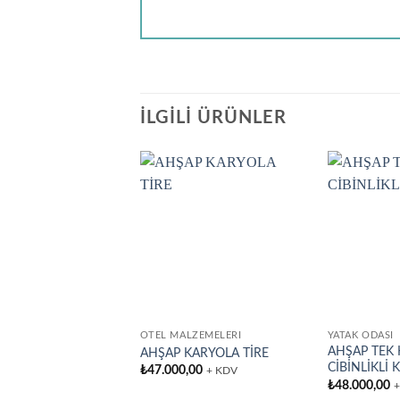
İLGILI ÜRÜNLER
Add to
wishlist
OTEL MALZEMELERI
YATAK ODASI
AHŞAP TEK K
AHŞAP KARYOLA TİRE
CİBİNLİKLİ
₺
47.000,00
+ KDV
₺
48.000,00
+