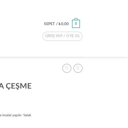
0
SEPET /
₺
0,00
GIRIŞ YAP / ÜYE OL
A ÇEŞME
imalat yapılır. Yatak