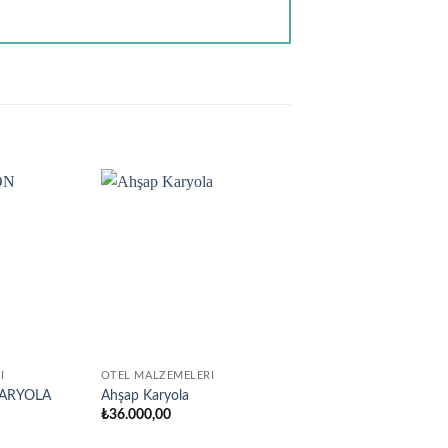
Add to
Add to
wishlist
wishlist
I
OTEL MALZEMELERI
YATAK ODASI
KARYOLA
Ahşap Karyola
Ahşap Kütük Karyola
₺
36.000,00
₺
54.500,00