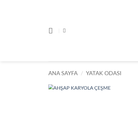
İçeriğe
atla
ANA SAYFA
/
YATAK ODASI