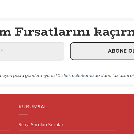
im Fırsatlarını kaçır
meyen posta göndermiyoruz!
Gizlilik politikamızda
daha fazlasını 
KURUMSAL
Sıkça Sorulan Sorular