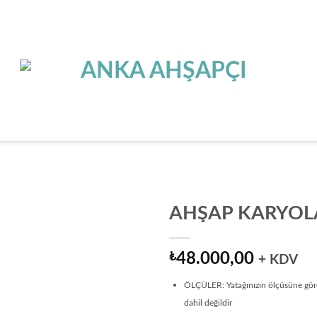
AHŞAP KARYOL
Add to
wishlist
₺
48.000,00
+ KDV
ÖLÇÜLER: Yatağınızın ölçüsüne göre 
dahil değildir