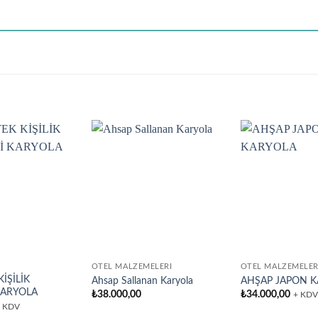
Add to
Add to
wishlist
wishlist
OTEL MALZEMELERI
OTEL MALZEMELER
İŞİLİK
Ahsap Sallanan Karyola
AHŞAP JAPON 
 KARYOLA
₺
38.000,00
₺
34.000,00
+ KDV
 KDV