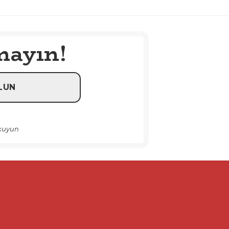
mayın!
okuyun