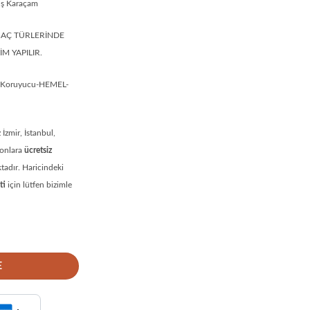
mış Karaçam
ĞAÇ TÜRLERİNDE
M YAPILIR.
p Koruyucu-HEMEL-
İzmir, İstanbul,
yonlara
ücretsiz
adır. Haricindeki
ti
için lütfen bizimle
E